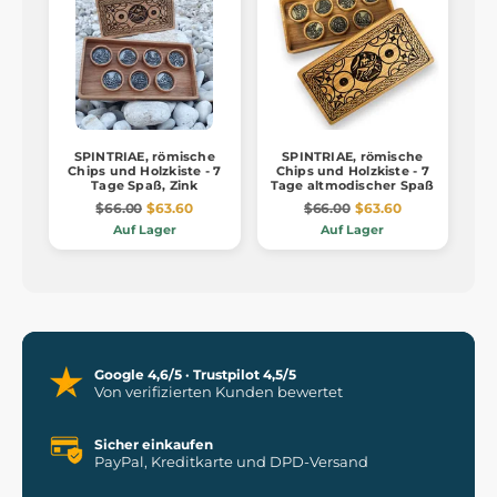
SPINTRIAE, römische
SPINTRIAE, römische
Chips und Holzkiste - 7
Chips und Holzkiste - 7
Tage Spaß, Zink
Tage altmodischer Spaß
$66.00
$63.60
$66.00
$63.60
Auf Lager
Auf Lager
Google 4,6/5 · Trustpilot 4,5/5
Von verifizierten Kunden bewertet
Sicher einkaufen
PayPal, Kreditkarte und DPD-Versand