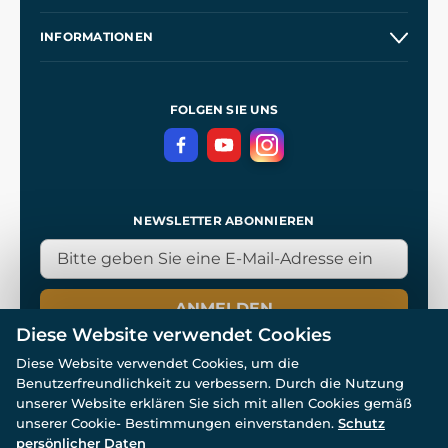
Großhandel
Unsere Geschichte
INFORMATIONEN
Kontakt
Unsere Werkstätten
Allgemeine Geschäftsbedingungen
Referenzen
und
Kingdom Come: Deliverance
Datenschutzerklärung
FOLGEN SIE UNS
NEWSLETTER ABONNIEREN
ANMELDEN
Diese Website verwendet Cookies
Diese Website verwendet Cookies, um die
Benutzerfreundlichkeit zu verbessern. Durch die Nutzung
unserer Website erklären Sie sich mit allen Cookies gemäß
unserer Cookie- Bestimmungen einverstanden.
Schutz
© Alle Rechte vorbehalten. www.wulflund.de 2007-2026.
Powered by
Simplia.cz
, protected by reCAPTCHA.
persönlicher Daten