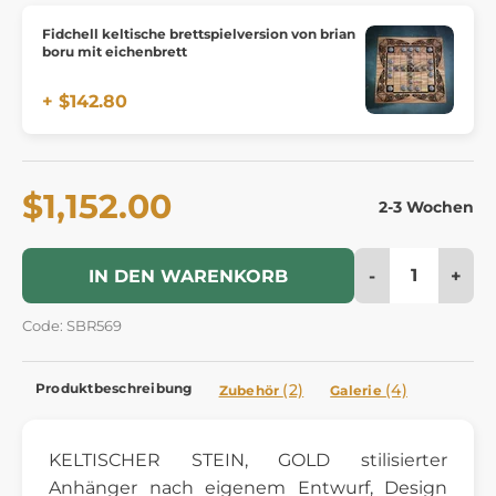
Fidchell keltische brettspielversion von brian
boru mit eichenbrett
+ $142.80
$1,152.00
2-3 Wochen
-
+
IN DEN WARENKORB
Code: SBR569
Produktbeschreibung
(2)
(4)
Zubehör
Galerie
KELTISCHER STEIN, GOLD stilisierter
Anhänger nach eigenem Entwurf, Design