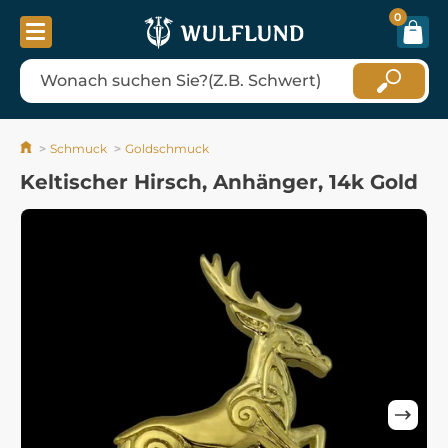
0
Schmuck
Goldschmuck
Keltischer Hirsch, Anhänger, 14k Gold