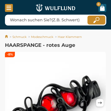
0
Schmuck
Modeschmuck
Haar Klammern
HAARSPANGE - rotes Auge
-8%