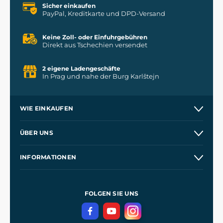
Sicher einkaufen
PayPal, Kreditkarte und DPD-Versand
Keine Zoll- oder Einfuhrgebühren
Direkt aus Tschechien versendet
2 eigene Ladengeschäfte
In Prag und nahe der Burg Karlštejn
WIE EINKAUFEN
Versand und Zahlung
ÜBER UNS
Großhandel
Unsere Geschichte
INFORMATIONEN
Kontakt
Unsere Werkstätten
Allgemeine Geschäftsbedingungen
Referenzen
und
Kingdom Come: Deliverance
Datenschutzerklärung
FOLGEN SIE UNS