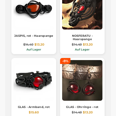
JASPIS, rot - Haarspange
NOSFERATU -
Haarspange
$14.40
$13.20
$14.40
$13.20
Auf Lager
Auf Lager
-8%
GLAS - Armband, rot
GLAS - Ohrringe - rot
$15.60
$14.40
$13.20