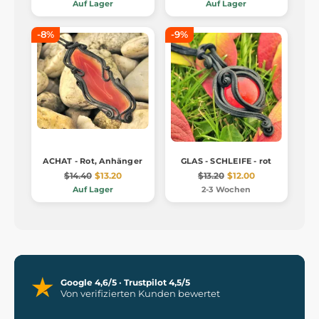
Auf Lager
Auf Lager
-8%
-9%
ACHAT - Rot, Anhänger
GLAS - SCHLEIFE - rot
$14.40
$13.20
$13.20
$12.00
Auf Lager
2-3 Wochen
Google 4,6/5 · Trustpilot 4,5/5
Von verifizierten Kunden bewertet