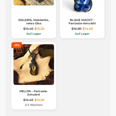
SOLARIS, Halskette,
BLAUE MACHT -
rotes Glas
Fantasie-Amulett
$14.40
$13.20
$16.80
$14.40
Auf Lager
Auf Lager
-8%
HELIOS - Fantasie-
Amulett
$14.40
$13.20
2-3 Wochen