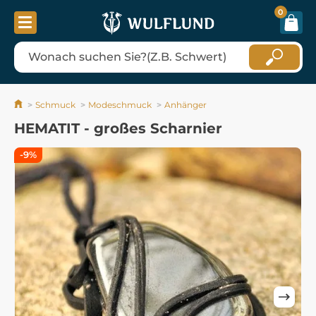
0
Schmuck
Modeschmuck
Anhänger
HEMATIT - großes Scharnier
-9%