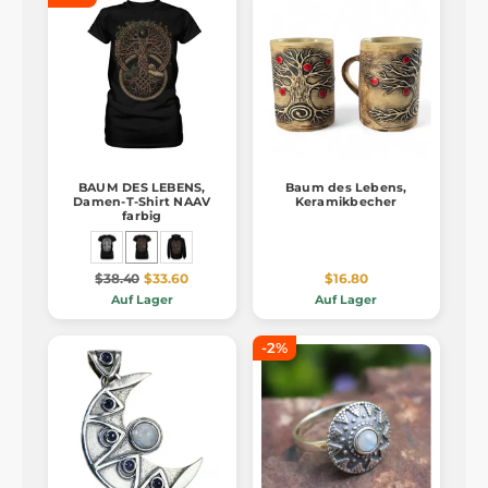
BAUM DES LEBENS,
Baum des Lebens,
Damen-T-Shirt NAAV
Keramikbecher
farbig
$38.40
$33.60
$16.80
Auf Lager
Auf Lager
-2%