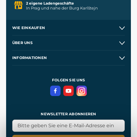
2 eigene Ladengeschäfte
In Prag und nahe der Burg Karlštejn
WIE EINKAUFEN
Versand und Zahlung
ÜBER UNS
Großhandel
Unsere Geschichte
INFORMATIONEN
Kontakt
Unsere Werkstätten
Allgemeine Geschäftsbedingungen
Referenzen
und
Kingdom Come: Deliverance
Datenschutzerklärung
FOLGEN SIE UNS
NEWSLETTER ABONNIEREN