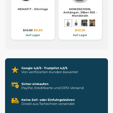
HEMATIT - Ohrringe
MONDSCHEIN,
Anhänger, Silber 925 -
Mondstein
$10.80
$9.60
$43.20
Auf Lager
Auf Lager
Google 4,6/5 · Trustpilot 4,5/5
Von verifizierten Kunden bewertet
Sicher einkaufen
PayPal, Kreditkarte und DPD-Versand
Keine Zoll- oder Einfuhrgebühren
Direkt aus Tschechien versendet