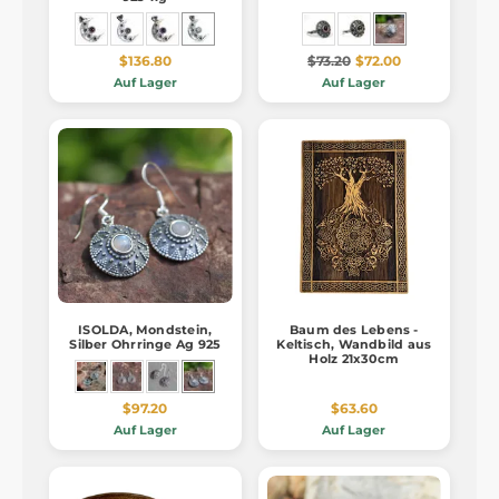
$136.80
$73.20
$72.00
Auf Lager
Auf Lager
ISOLDA, Mondstein,
Baum des Lebens -
Silber Ohrringe Ag 925
Keltisch, Wandbild aus
Holz 21x30cm
$97.20
$63.60
Auf Lager
Auf Lager