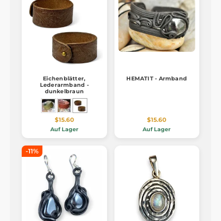
Eichenblätter,
HEMATIT - Armband
Lederarmband -
dunkelbraun
$15.60
$15.60
Auf Lager
Auf Lager
-11%