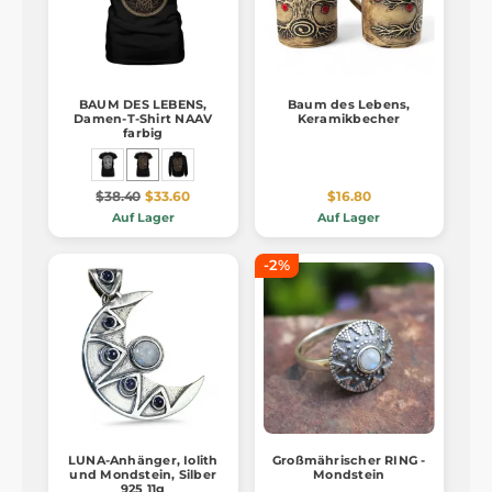
BAUM DES LEBENS,
Baum des Lebens,
Damen-T-Shirt NAAV
Keramikbecher
farbig
$38.40
$33.60
$16.80
Auf Lager
Auf Lager
-2%
LUNA-Anhänger, Iolith
Großmährischer RING -
und Mondstein, Silber
Mondstein
925 11g