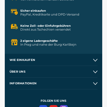
Sicher einkaufen
PayPal, Kreditkarte und DPD-Versand
Keine Zoll- oder Einfuhrgebühren
Direkt aus Tschechien versendet
2 eigene Ladengeschäfte
In Prag und nahe der Burg Karlštejn
WIE EINKAUFEN
Versand und Zahlung
ÜBER UNS
Großhandel
Unsere Geschichte
INFORMATIONEN
Kontakt
Unsere Werkstätten
Allgemeine Geschäftsbedingungen
Referenzen
und
Kingdom Come: Deliverance
Datenschutzerklärung
FOLGEN SIE UNS