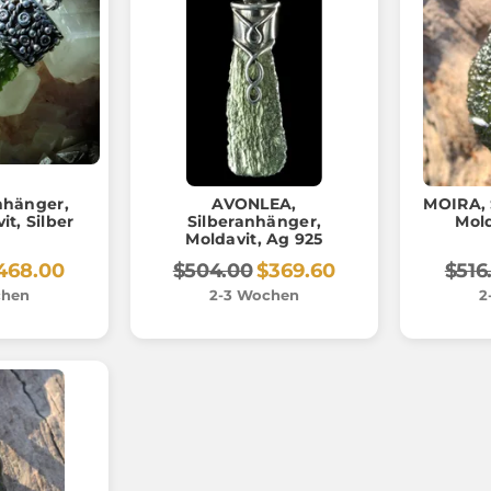
hänger,
AVONLEA,
MOIRA, 
it, Silber
Silberanhänger,
Moldavit, Ag 925
468.00
$504.00
$369.60
$516
chen
2-3 Wochen
2