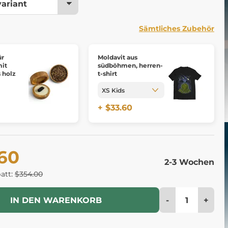
Sämtliches Zubehör
ür
Moldavit aus
mit
südböhmen, herren-
 holz
t-shirt
+ $33.60
.60
2-3 Wochen
batt:
$354.00
-
+
IN DEN WARENKORB