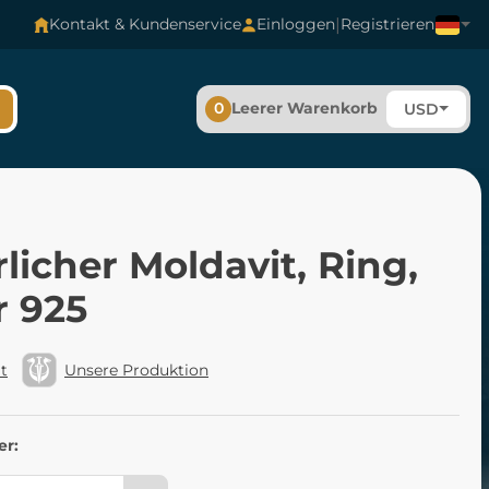
|
Kontakt & Kundenservice
Einloggen
Registrieren
0
Leerer Warenkorb
USD
licher Moldavit, Ring,
r 925
t
Unsere Produktion
er: