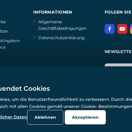
INFORMATIONEN
FOLGEN SIE
hte
Allgemeine
Geschäftsbedingungen
tten
Datenschutzerklärung
d
Kingdom
nce
NEWSLETTE
wendet Cookies
ies, um die Benutzerfreundlichkeit zu verbessern. Durch di
 sich mit allen Cookies gemäß unserer Cookie- Bestimmunge
© Alle Rechte vorbehalten. www.wulflund.de 2007-2026.
Powered by
Simplia.cz
, protected by reCAPTCHA.
licher Daten
Ablehnen
Akzeptieren