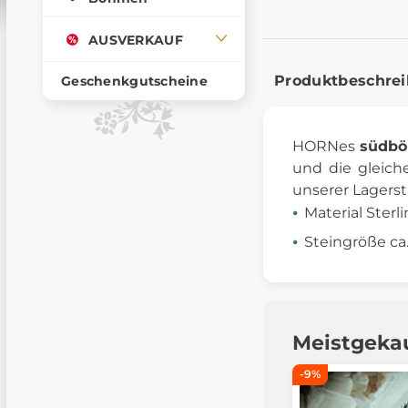
AUSVERKAUF
Produktbeschre
Geschenkgutscheine
HORNes
südbö
und die gleich
unserer Lagerst
Material Sterli
Steingröße ca.
Meistgeka
-9%