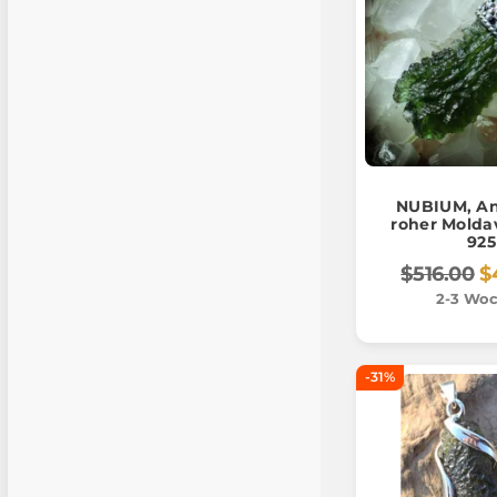
NUBIUM, An
roher Moldav
925
$516.00
$
2-3 Wo
-31%