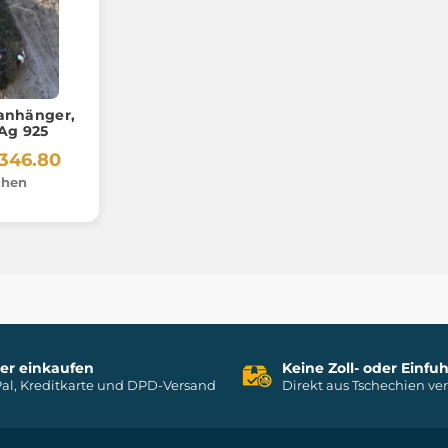
ranhänger,
Moldavit, Ag 925
346.80
chen
her einkaufen
Keine Zoll- oder Einf
al, Kreditkarte und DPD-Versand
Direkt aus Tschechien ve