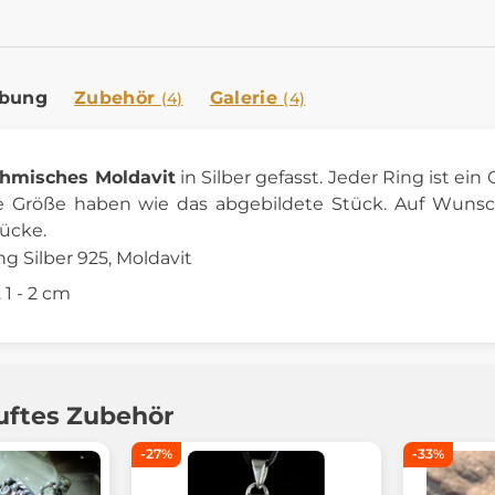
ibung
Zubehör
Galerie
(4)
(4)
hmisches Moldavit
in Silber gefasst. Jeder Ring ist ein
e Größe haben wie das abgebildete Stück. Auf Wuns
ücke.
ng Silber 925, Moldavit
 1 - 2 cm
uftes Zubehör
-27%
-33%