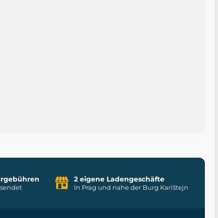
uhrgebühren
2 eigene Ladengeschäfte
rsendet
In Prag und nahe der Burg Karlštejn