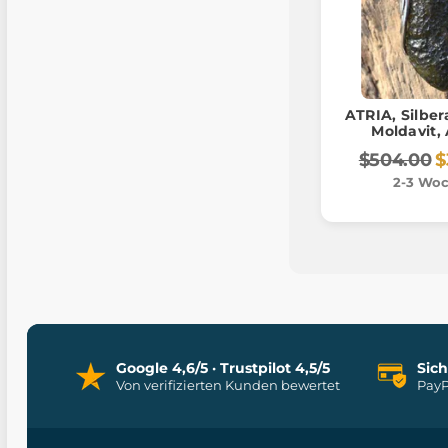
ATRIA, Silbe
$504.00
$
2-3 Wo
Google 4,6/5 · Trustpilot 4,5/5
Sic
Von verifizierten Kunden bewertet
PayP