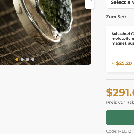
Zum Set:
Schachtel f
moldavite 
magnet, aus
+ $25.20
$291
Preis vor Ra
Code: MLD121