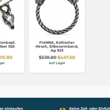
tenkopf,
FIANNA, Keltischer
lber 925
Hirsch, Silberarmband,
Ag 925
70.80
$538.80
$447.60
ger
Auf Lager
her einkaufen
Keine Zoll- oder Einf