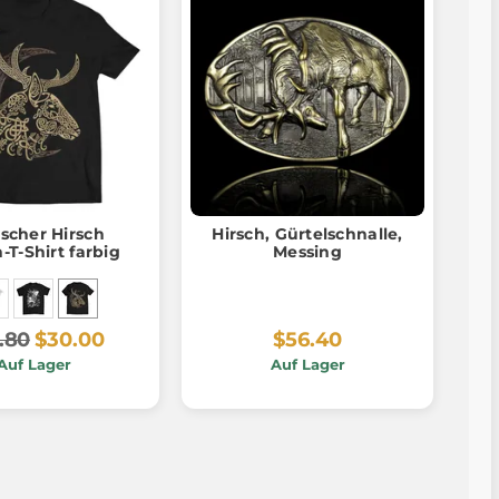
ischer Hirsch
Hirsch, Gürtelschnalle,
-T-Shirt farbig
Messing
.80
$30.00
$56.40
Auf Lager
Auf Lager