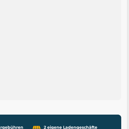
uhrgebühren
2 eigene Ladengeschäfte