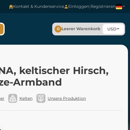
|
Kontakt & Kundenservice
Einloggen
Registrieren
0
Leerer Warenkorb
USD
A, keltischer Hirsch,
ze-Armband
ler
Kelten
Unsere Produktion