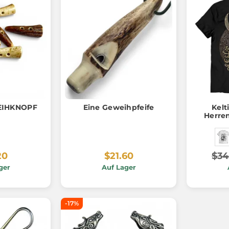
EIHKNOPF
Eine Geweihpfeife
Kelt
Herren
20
$21.60
$34
ger
Auf Lager
-17%