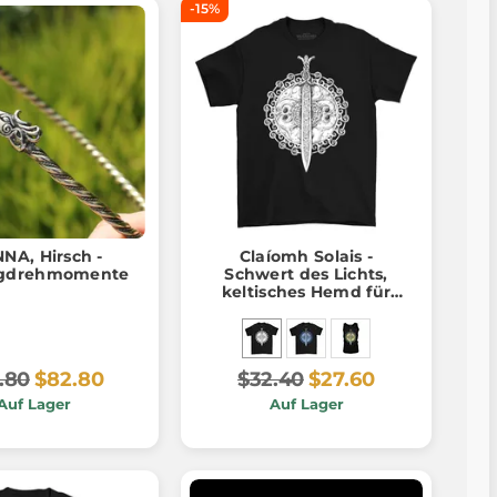
-15%
NA, Hirsch -
Claíomh Solais -
ngdrehmomente
Schwert des Lichts,
keltisches Hemd für
Männer
.80
$82.80
$32.40
$27.60
Auf Lager
Auf Lager