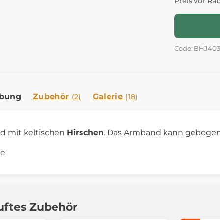
Preis vor Ra
Code: BHJ403
ibung
Zubehör
Galerie
(2)
(18)
 mit keltischen
Hirschen
. Das Armband kann gebogen
ze
uftes Zubehör