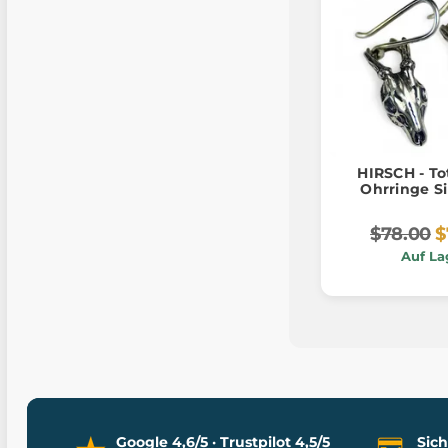
HIRSCH - To
Ohrringe Si
$78.00
$
Auf La
Google 4,6/5 · Trustpilot 4,5/5
Sic