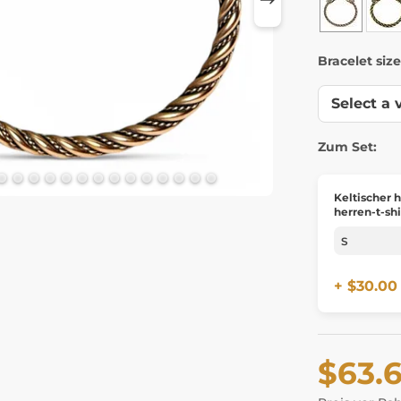
Bracelet size
Zum Set:
Keltischer h
herren-t-shi
+ $30.00
$63.