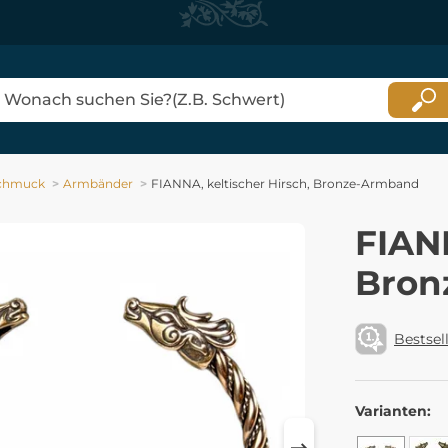
chmuck
Armbänder
FIANNA, keltischer Hirsch, Bronze-Armband
FIANN
Bron
Bestsel
Varianten: