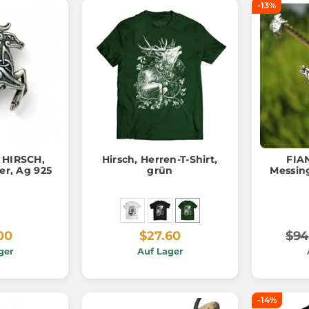
-13%
 HIRSCH,
Hirsch, Herren-T-Shirt,
FIAN
er, Ag 925
grün
Messi
00
$27.60
$94
ger
Auf Lager
-14%