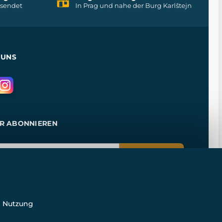
rsendet
In Prag und nahe der Burg Karlštejn
 UNS
R ABONNIEREN
ANMELDEN
e Nutzung
n