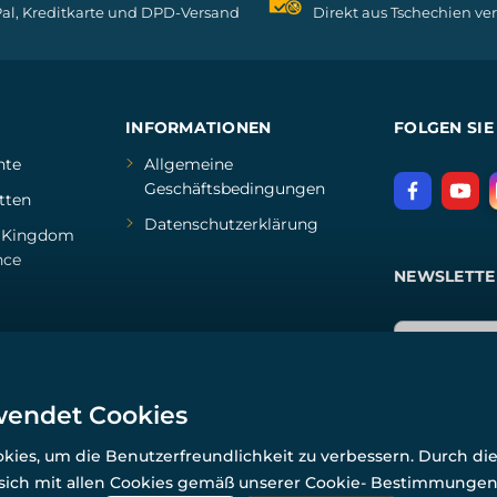
al, Kreditkarte und DPD-Versand
Direkt aus Tschechien ve
INFORMATIONEN
FOLGEN SIE
hte
Allgemeine
Geschäftsbedingungen
tten
Datenschutzerklärung
d
Kingdom
nce
NEWSLETTE
wendet Cookies
ies, um die Benutzerfreundlichkeit zu verbessern. Durch di
 sich mit allen Cookies gemäß unserer Cookie- Bestimmunge
© Alle Rechte vorbehalten. www.wulflund.de 2007-2026.