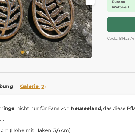
Europa
Weltweit
Code: BHJ374
ibung
Galerie
(2)
rringe
, nicht nur für Fans von
Neuseeland
, das diese P
ze
,3 cm (Höhe mit Haken: 3,6 cm)