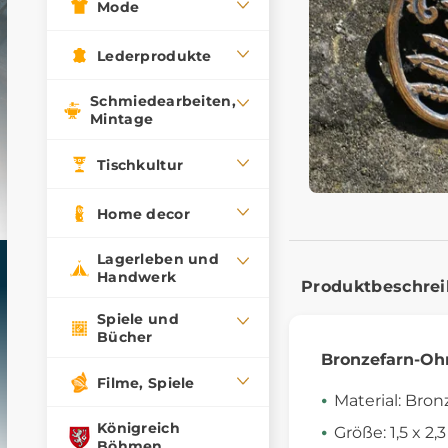
Mode
Lederprodukte
Schmiedearbeiten,
Mintage
Tischkultur
Home decor
Lagerleben und
Handwerk
Produktbeschre
Spiele und
Bücher
Bronzefarn-Oh
Filme, Spiele
Material: Bron
Königreich
Größe: 1,5 x 2
Böhmen