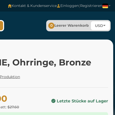
|
Kontakt & Kundenservice
Einloggen
Registrieren
0
Leerer Warenkorb
USD
E, Ohrringe, Bronze
 Produktion
00
Letzte Stücke auf Lager
batt:
$27.60