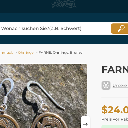
chmuck
Ohrringe
FARNE, Ohrringe, Bronze
FARN
Unsere
$24.
Preis vor Ra