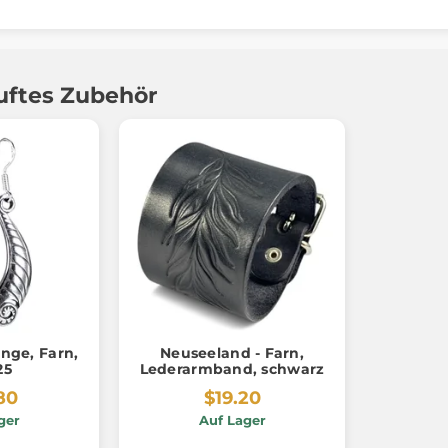
uftes Zubehör
inge, Farn,
Neuseeland - Farn,
25
Lederarmband, schwarz
80
$19.20
ger
Auf Lager