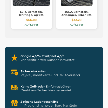
Eule, Bernstein,
JOLA, Bernstein,
Ohrringe, Ag 925
Anhänger, Silber 925
$66.00
$43.20
Auf Lager
Auf Lager
Google 4,6/5 · Trustpilot 4,5/5
Von verifizierten Kunden bewertet
Sicher einkaufen
PayPal, Kreditkarte und DPD-Versand
Keine Zoll- oder Einfuhrgebühren
Direkt aus Tschechien versendet
2 eigene Ladengeschäfte
In Prag und nahe der Burg Karlštejn