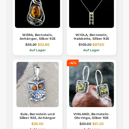
WERA, Bernstein,
WIOLA, Bernstein,
Anhänger, Silber 925
Halskette, Silber 925
$55.20
$52.80
$103.20
$87.60
Auf Lager
Auf Lager
-4%
Eule, Bernstein und
VINLAND, Bernstein-
Silber 925, Anhänger
Ohrringe, Silber 925
$36.00
$63.60
$61.20