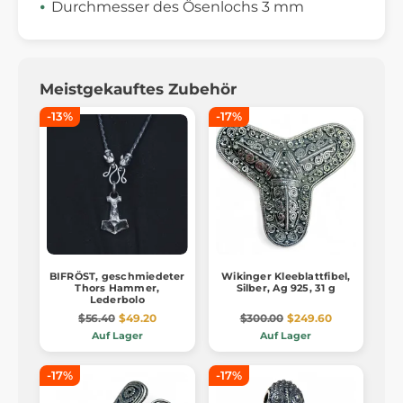
Durchmesser des Ösenlochs 3 mm
Meistgekauftes Zubehör
-13%
-17%
BIFRÖST, geschmiedeter
Wikinger Kleeblattfibel,
Thors Hammer,
Silber, Ag 925, 31 g
Lederbolo
$56.40
$49.20
$300.00
$249.60
Auf Lager
Auf Lager
-17%
-17%