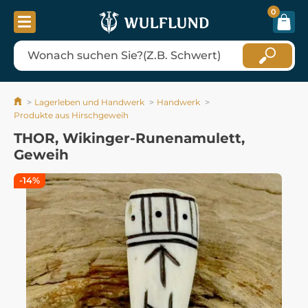
0
Lagerleben und Handwerk
Handwerk
Produkte aus Hirschgeweih
THOR, Wikinger-Runenamulett,
Geweih
-14%