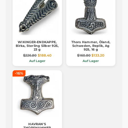
WIKINGER-ENDKAPPE,
Thors Hammer, Öland,
Birka, Sterling Silber 925,
Schweden, Replik, Ag
23 g
925, 16 g
$226.80
$188.40
$160.80
$133.20
Auf Lager
Auf Lager
-16%
HAVRAN'S
THORSHAMMER