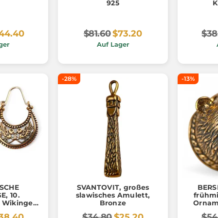
925
K
44.40
$81.60
$73.20
$38
ger
Auf Lager
-28%
-13%
ISCHE
SVANTOVIT, großes
BERS
, 10.
slawisches Amulett,
frühmi
 Wikinger
Bronze
Ornam
ONZE
38.40
$34.80
$25.20
$54