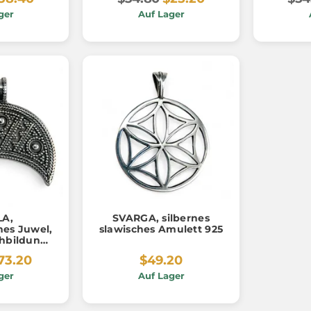
ger
Auf Lager
LA,
SVARGA, silbernes
es Juwel,
slawisches Amulett 925
chbildung,
 925
73.20
$49.20
ger
Auf Lager