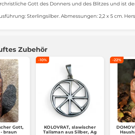
orchristliche Gott des Donners und des Blitzes und ist d
Ausführung: Sterlingsilber. Abmessungen: 2,2 x 5 cm. Hers
uftes Zubehör
-10%
-22%
cher Gott,
KOLOVRAT, slawischer
DOMOVNI
 - braun
Talisman aus Silber, Ag
Hausha