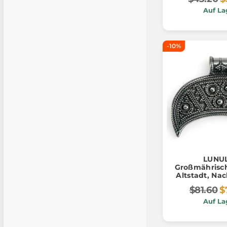
Auf La
-10%
LUNU
Großmährisch
Altstadt, Na
Silber
$81.60
$
Auf La