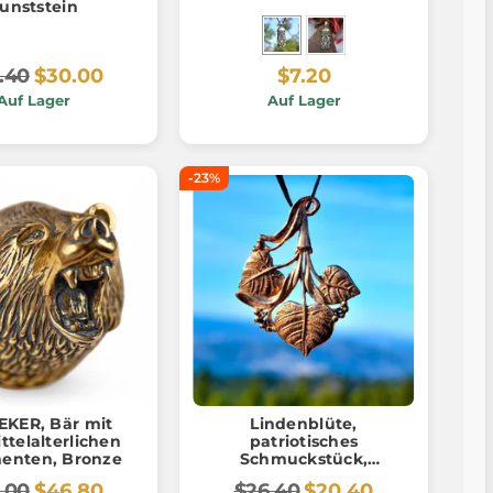
unststein
.40
$30.00
$7.20
Auf Lager
Auf Lager
-23%
EKER, Bär mit
Lindenblüte,
ttelalterlichen
patriotisches
enten, Bronze
Schmuckstück,
Anhänger, Bronze
.00
$46.80
$26.40
$20.40