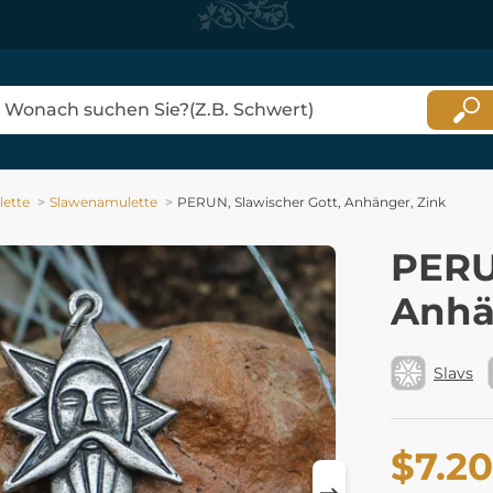
ette
Slawenamulette
PERUN, Slawischer Gott, Anhänger, Zink
PERU
Anhä
Slavs
$7.20