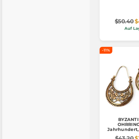
$50.40
$
Auf La
-11%
BYZANT
OHRRINGE
Jahrhundert,
Rus, BR
$43.20
$