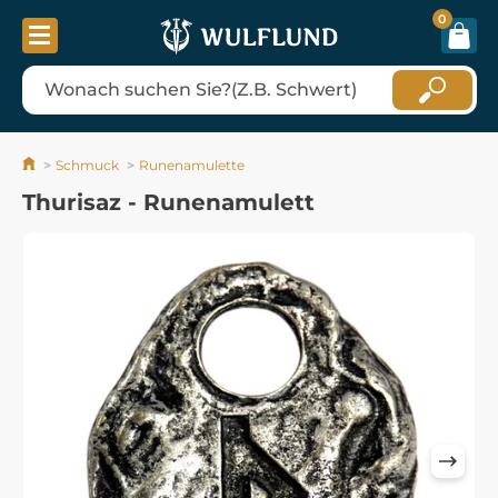
0
Schmuck
Runenamulette
Thurisaz - Runenamulett