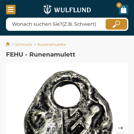
0
Schmuck
Runenamulette
FEHU - Runenamulett