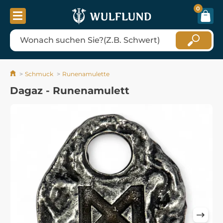
0
Schmuck
Runenamulette
Dagaz - Runenamulett