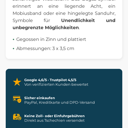
erinnert an eine liegende Acht, ein
Mobiusband oder eine hingelegte Sanduhr,
Symbole für
Unendlichkeit und
unbegrenzte Möglichkeiten
.
Gegossen in Zinn und plattiert
Abmessungen: 3 x 3,5 cm
Google 4,6/5 · Trustpilot 4,5/5
Von verifizierten Kunden bewertet
Sicher einkaufen
PayPal, Kreditkarte und DPD-Versand
Keine Zoll- oder Einfuhrgebühren
Direkt aus Tschechien versendet