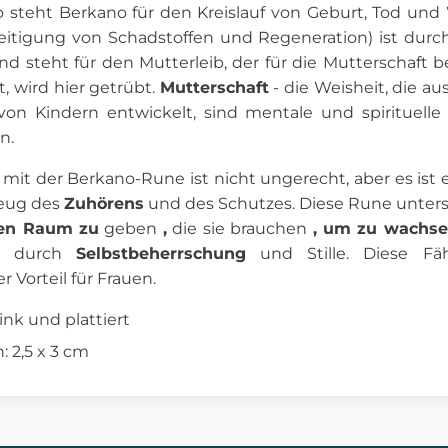
o steht Berkano für den Kreislauf von Geburt, Tod un
eitigung von Schadstoffen und Regeneration) ist durc
d steht für den Mutterleib, der für die Mutterschaft b
t, wird hier getrübt.
Mutterschaft
- die Weisheit, die au
von Kindern entwickelt, sind mentale und spirituell
n.
mit der Berkano-Rune ist nicht ungerecht, aber es ist e
eug des
Zuhörens
und des Schutzes. Diese Rune unters
den Raum zu
geben
,
die sie brauchen
, um zu wachs
kt durch
Selbstbeherrschung
und Stille. Diese Fä
 Vorteil für Frauen.
nk und plattiert
 2,5 x 3 cm