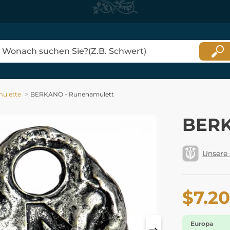
ulette
BERKANO - Runenamulett
BERK
Unsere
$7.20
Europa