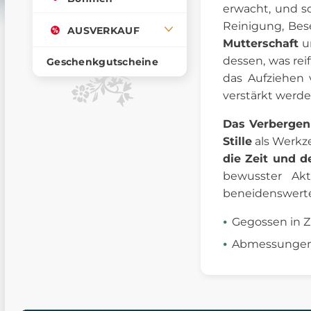
erwacht, und s
Reinigung, Bes
AUSVERKAUF
Mutterschaft
un
dessen, was reif
Geschenkgutscheine
das Aufziehen 
verstärkt werde
Das Verbergen
Stille
als Werkz
die Zeit und 
bewusster A
beneidenswerter
Gegossen in Zi
Abmessungen: