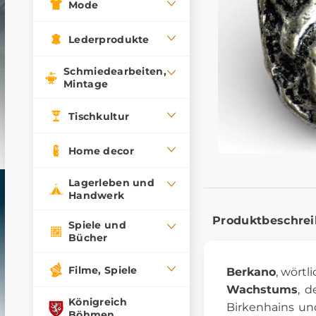
Mode
Lederprodukte
Schmiedearbeiten,
Mintage
Tischkultur
Home decor
Lagerleben und
Handwerk
Produktbeschre
Spiele und
Bücher
Filme, Spiele
Berkano
, wörtl
Wachstums
, 
Königreich
Birkenhains und
Böhmen