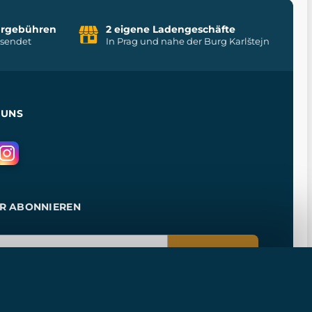
uhrgebühren
2 eigene Ladengeschäfte
rsendet
In Prag und nahe der Burg Karlštejn
 UNS
R ABONNIEREN
ANMELDEN