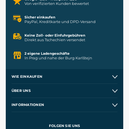
Von verifizierten Kunden bewertet
Sicher einkaufen
PayPal, Kreditkarte und DPD-Versand
Keine Zoll- oder Einfuhrgebühren
Direkt aus Tschechien versendet
2 eigene Ladengeschäfte
In Prag und nahe der Burg Karlštejn
WIE EINKAUFEN
Versand und Zahlung
ÜBER UNS
Großhandel
Unsere Geschichte
INFORMATIONEN
Kontakt
Unsere Werkstätten
Allgemeine Geschäftsbedingungen
Referenzen
und
Kingdom Come: Deliverance
Datenschutzerklärung
FOLGEN SIE UNS