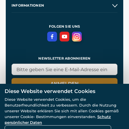
Unsere Geschichte
INFORMATIONEN
Kontakt
Unsere Werkstätten
Allgemeine Geschäftsbedingungen
Referenzen
und
Kingdom Come: Deliverance
Datenschutzerklärung
FOLGEN SIE UNS
NEWSLETTER ABONNIEREN
ANMELDEN
Diese Website verwendet Cookies
Diese Website verwendet Cookies, um die
Benutzerfreundlichkeit zu verbessern. Durch die Nutzung
unserer Website erklären Sie sich mit allen Cookies gemäß
unserer Cookie- Bestimmungen einverstanden.
Schutz
© Alle Rechte vorbehalten. www.wulflund.de 2007-2026.
persönlicher Daten
Powered by
Simplia.cz
, protected by reCAPTCHA.