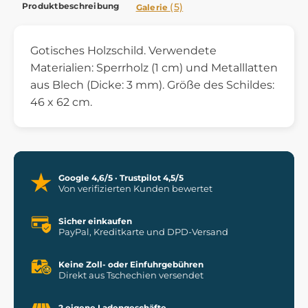
Produktbeschreibung
(5)
Galerie
Gotisches Holzschild. Verwendete
Materialien: Sperrholz (1 cm) und Metalllatten
aus Blech (Dicke: 3 mm). Größe des Schildes:
46 x 62 cm.
Google 4,6/5 · Trustpilot 4,5/5
Von verifizierten Kunden bewertet
Sicher einkaufen
PayPal, Kreditkarte und DPD-Versand
Keine Zoll- oder Einfuhrgebühren
Direkt aus Tschechien versendet
2 eigene Ladengeschäfte