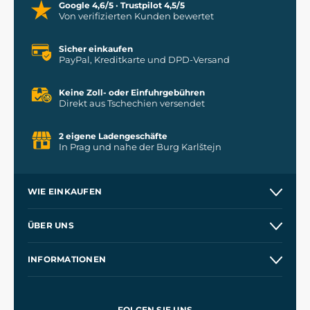
Google 4,6/5 · Trustpilot 4,5/5
Von verifizierten Kunden bewertet
Sicher einkaufen
PayPal, Kreditkarte und DPD-Versand
Keine Zoll- oder Einfuhrgebühren
Direkt aus Tschechien versendet
2 eigene Ladengeschäfte
In Prag und nahe der Burg Karlštejn
WIE EINKAUFEN
Versand und Zahlung
ÜBER UNS
Großhandel
Unsere Geschichte
INFORMATIONEN
Kontakt
Unsere Werkstätten
Allgemeine Geschäftsbedingungen
Kingdom Come: Deliverance
Datenschutzerklärung
FOLGEN SIE UNS