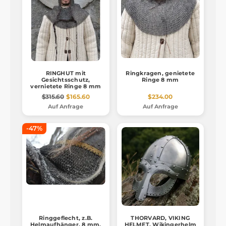
RINGHUT mit
Ringkragen, genietete
Gesichtsschutz,
Ringe 8 mm
vernietete Ringe 8 mm
$315.60
$165.60
$234.00
Auf Anfrage
Auf Anfrage
-47%
Ringgeflecht, z.B.
THORVARD, VIKING
Helmaufhänger, 8 mm,
HELMET, Wikingerhelm