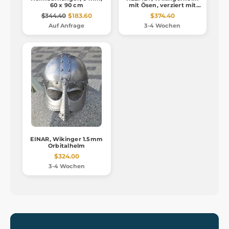
60 x 90 cm
mit Ösen, verziert mit
2mm
$344.40
$183.60
$374.40
Kaltschmiedearbeit
Auf Anfrage
3-4 Wochen
EINAR, Wikinger 1.5mm
Orbitalhelm
$324.00
3-4 Wochen