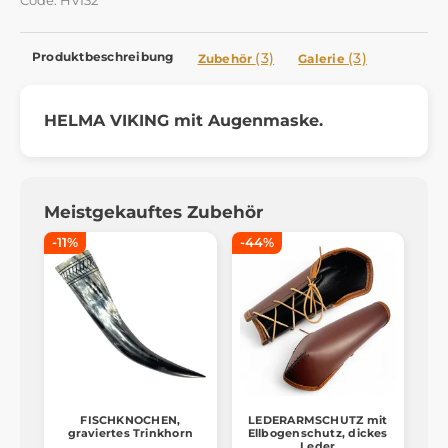
Code: HVI32
Produktbeschreibung
(3)
(3)
Zubehör
Galerie
HELMA VIKING mit Augenmaske.
Meistgekauftes Zubehör
-11%
-44%
FISCHKNOCHEN,
LEDERARMSCHUTZ mit
graviertes Trinkhorn
Ellbogenschutz, dickes
Leder