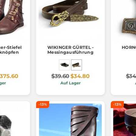
er-Stiefel
WIKINGER GÜRTEL -
HORNG
knöpfen
Messingausführung
375.60
$39.60
$34.80
$34
ger
Auf Lager
-13%
-13%