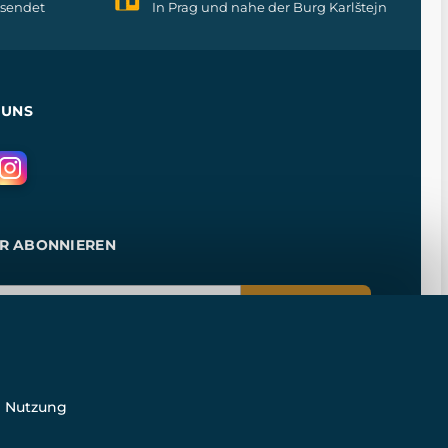
rsendet
In Prag und nahe der Burg Karlštejn
 UNS
R ABONNIEREN
ANMELDEN
e Nutzung
n