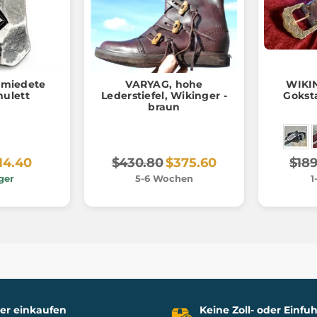
hmiedete
VARYAG, hohe
WIKI
ulett
Lederstiefel, Wikinger -
Gokst
braun
14.40
$430.80
$375.60
$189
ger
5-6 Wochen
1
her einkaufen
Keine Zoll- oder Einf