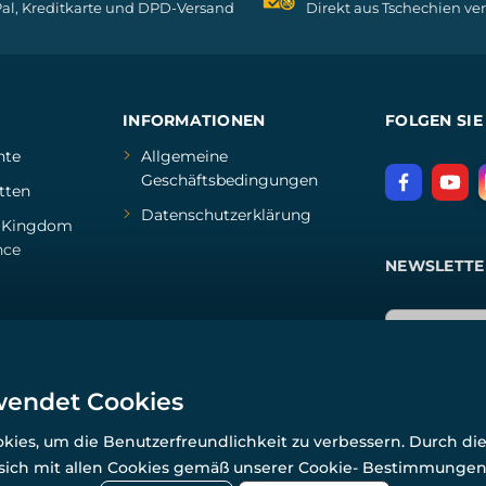
al, Kreditkarte und DPD-Versand
Direkt aus Tschechien ve
INFORMATIONEN
FOLGEN SIE
hte
Allgemeine
Geschäftsbedingungen
tten
Datenschutzerklärung
d
Kingdom
nce
NEWSLETTE
wendet Cookies
ies, um die Benutzerfreundlichkeit zu verbessern. Durch di
 sich mit allen Cookies gemäß unserer Cookie- Bestimmunge
© Alle Rechte vorbehalten. www.wulflund.de 2007-2026.