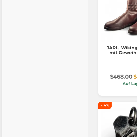
JARL, Wiking
mit Geweih
$468.00
$
Auf La
-14%