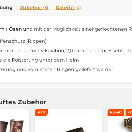
ibung
Zubehör
Galerie
(3)
(4)
mit
Ösen
und mit der Möglichkeit einer geflochtenen R
äfenschutz (Rippen)
,5 mm - eher zur Dekoration, 2,0 mm - eher für Eisenfec
e die Polsterung unter dem Helm
terung und vernieteten Ringen geliefert werden
uftes Zubehör
-12%
Rabatt
-