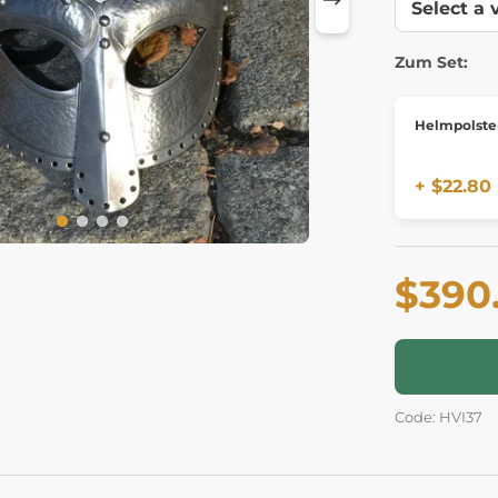
Zum Set:
Helmpolste
+ $22.80
$390
Code: HVI37