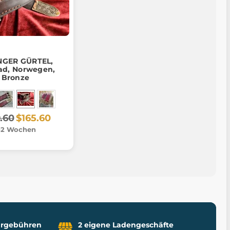
NGER GÜRTEL,
ad, Norwegen,
Bronze
.60
$165.60
-2 Wochen
uhrgebühren
2 eigene Ladengeschäfte