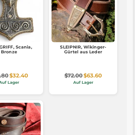
RIFF, Scania,
SLEIPNIR, Wikinger-
Bronze
Gürtel aus Leder
.80
$32.40
$72.00
$63.60
Auf Lager
Auf Lager