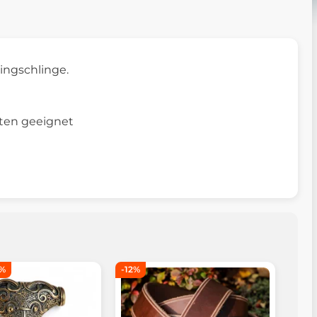
ingschlinge.
hten geeignet
7%
-12%