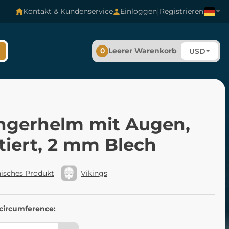
|
Kontakt & Kundenservice
Einloggen
Registrieren
0
Leerer Warenkorb
USD
ngerhelm mit Augen,
tiert, 2 mm Blech
isches Produkt
Vikings
 circumference: