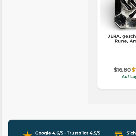
JERA, gesc
Rune, Am
$16.80
$
Auf La
Google 4,6/5 · Trustpilot 4,5/5
Sic