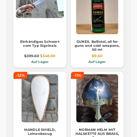
Einhändiges Schwert
GUNEX, Ballistol, oil for
vom Typ Sigvinais
guns and cold weapons,
50 ml
$399.60
$348.00
$9.60
Auf Lager
Auf Lager
-12%
-11%
MANDLE SHIELD,
NORMAN HELM MIT
Leinenbezug
HALSKETTE AUS BRASS,