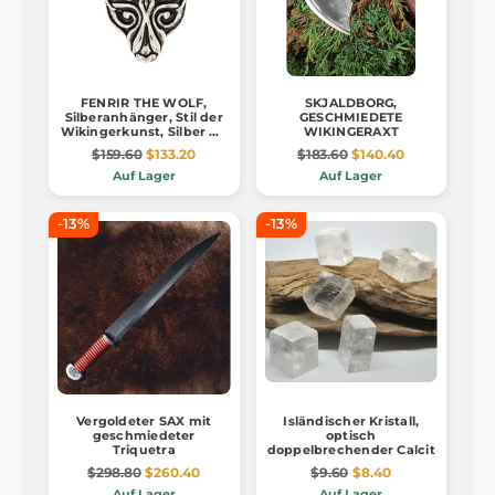
FENRIR THE WOLF,
SKJALDBORG,
Silberanhänger, Stil der
GESCHMIEDETE
Wikingerkunst, Silber Ag
WIKINGERAXT
925, 16 g - größer
$159.60
$133.20
$183.60
$140.40
Auf Lager
Auf Lager
-13%
-13%
Vergoldeter SAX mit
Isländischer Kristall,
geschmiedeter
optisch
Triquetra
doppelbrechender Calcit
$298.80
$260.40
$9.60
$8.40
Auf Lager
Auf Lager