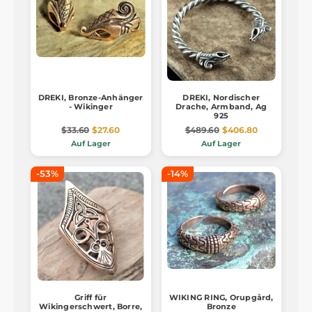
DREKI, Bronze-Anhänger
DREKI, Nordischer
- Wikinger
Drache, Armband, Ag
925
$33.60
$27.60
$489.60
$406.80
Auf Lager
Auf Lager
-53%
-14%
Griff für
WIKING RING, Orupgård,
Wikingerschwert, Borre,
Bronze