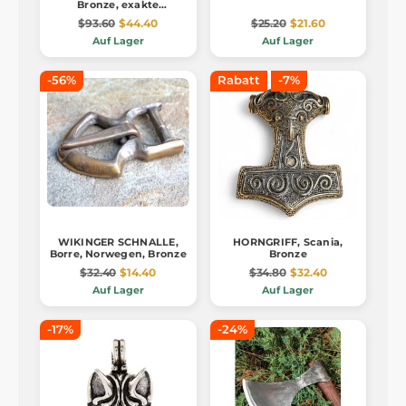
Bronze, exakte
Nachbildung
$93.60
$44.40
$25.20
$21.60
Auf Lager
Auf Lager
-56%
Rabatt
-7%
WIKINGER SCHNALLE,
HORNGRIFF, Scania,
Borre, Norwegen, Bronze
Bronze
$32.40
$14.40
$34.80
$32.40
Auf Lager
Auf Lager
-17%
-24%