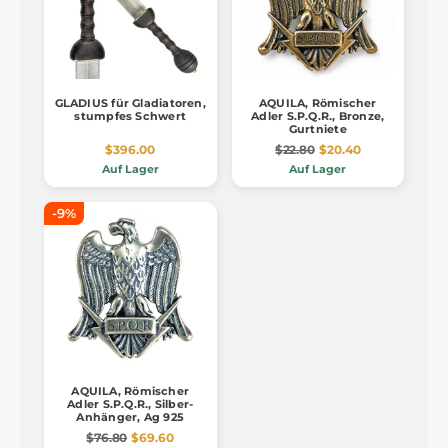
GLADIUS für Gladiatoren,
AQUILA, Römischer
stumpfes Schwert
Adler S.P.Q.R., Bronze,
Gurtniete
$396.00
$22.80
$20.40
Auf Lager
Auf Lager
-9%
AQUILA, Römischer
Adler S.P.Q.R., Silber-
Anhänger, Ag 925
$76.80
$69.60