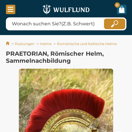
0
Rüstungen
Helme
Romänische und Keltische Helme
PRAETORIAN, Römischer Helm,
Sammelnachbildung