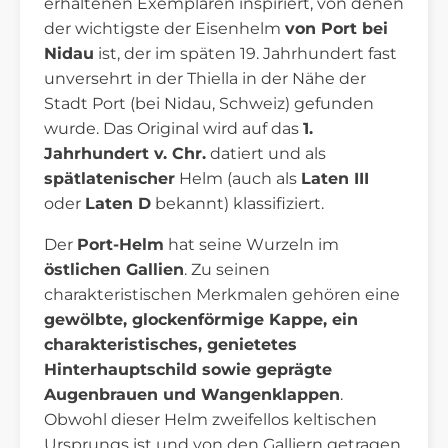
erhaltenen Exemplaren inspiriert, von denen
der wichtigste der Eisenhelm
von Port bei
Nidau
ist, der im späten 19. Jahrhundert fast
unversehrt in der Thiella in der Nähe der
Stadt Port (bei Nidau, Schweiz) gefunden
wurde. Das Original wird auf das
1.
Jahrhundert v. Chr.
datiert und als
spätlatenischer
Helm (auch als
Laten III
oder
Laten D
bekannt) klassifiziert.
Der
Port-Helm
hat seine Wurzeln im
östlichen Gallien
. Zu seinen
charakteristischen Merkmalen gehören eine
gewölbte, glockenförmige Kappe, ein
charakteristisches, genietetes
Hinterhauptschild sowie geprägte
Augenbrauen und Wangenklappen
.
Obwohl dieser Helm zweifellos keltischen
Ursprungs ist und von den Galliern getragen