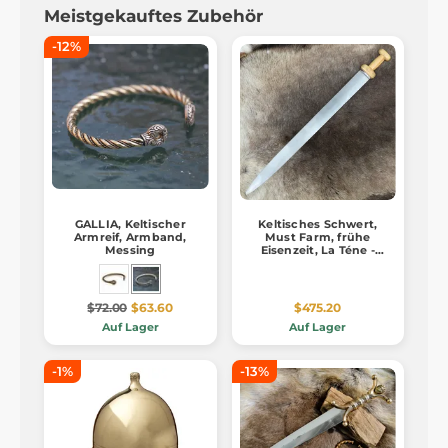
Meistgekauftes Zubehör
-12%
GALLIA, Keltischer
Keltisches Schwert,
Armreif, Armband,
Must Farm, frühe
Messing
Eisenzeit, La Téne -
England
$72.00
$63.60
$475.20
Auf Lager
Auf Lager
-1%
-13%