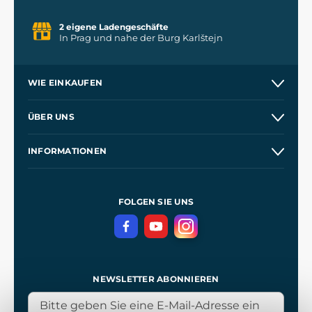
2 eigene Ladengeschäfte
In Prag und nahe der Burg Karlštejn
WIE EINKAUFEN
Versand und Zahlung
ÜBER UNS
Großhandel
Unsere Geschichte
INFORMATIONEN
Kontakt
Unsere Werkstätten
Allgemeine Geschäftsbedingungen
Referenzen
und
Kingdom Come: Deliverance
Datenschutzerklärung
FOLGEN SIE UNS
NEWSLETTER ABONNIEREN