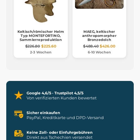
Keltisch/römischer Helm
MAEG, keltischer
Typ MONTEFORTINO,
anthropomorpher
Sammlerreproduktion
Bronzedolch
$226.80
$225.60
$488.40
$426.00
2-3 Wochen
6-10 Wochen
Google 4,6/5 · Trustpilot 4,5/5
Von verifizierten Kunden bewertet
Sicher einkaufen
PayPal, Kreditkarte und DPD-Versand
Keine Zoll- oder Einfuhrgebühren
Direkt aus Tschechien versendet