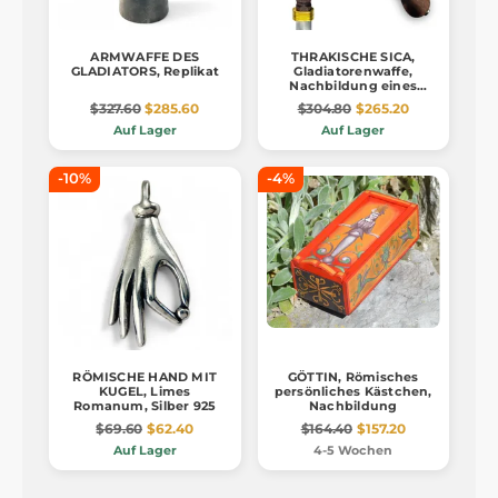
ARMWAFFE DES
THRAKISCHE SICA,
GLADIATORS, Replikat
Gladiatorenwaffe,
Nachbildung eines
Bühnenkampfes
$327.60
$285.60
$304.80
$265.20
Auf Lager
Auf Lager
-10%
-4%
RÖMISCHE HAND MIT
GÖTTIN, Römisches
KUGEL, Limes
persönliches Kästchen,
Romanum, Silber 925
Nachbildung
$69.60
$62.40
$164.40
$157.20
Auf Lager
4-5 Wochen