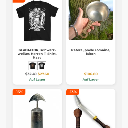
GLADIATOR, schwarz-
Patera, poêle romaine,
weißes Herren-T-Shirt,
laiton
Naav
$32.40
$27.60
$106.80
Auf Lager
Auf Lager
-13%
-13%