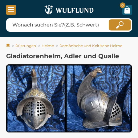
0
Rüstungen
Helme
Romänische und Keltische Helme
Gladiatorenhelm, Adler und Qualle