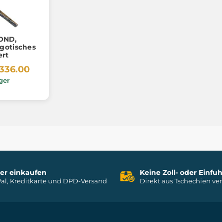
OND,
gotisches
rt
336.00
ger
her einkaufen
Keine Zoll- oder Einf
al, Kreditkarte und DPD-Versand
Direkt aus Tschechien ve