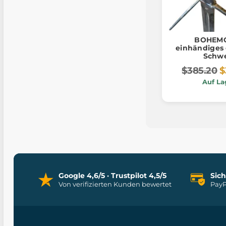
BOHEM
einhändiges 
Schwe
$385.20
$
Auf La
Google 4,6/5 · Trustpilot 4,5/5
Sic
Von verifizierten Kunden bewertet
PayP