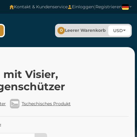
|
Kontakt & Kundenservice
Einloggen
Registrieren
0
Leerer Warenkorb
USD
mit Visier,
enschützer
ter
Tschechisches Produkt
: