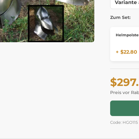
Zum Set:
Helmpolste
+ $22.80
$297
Preis vor Ra
Code: HGO115