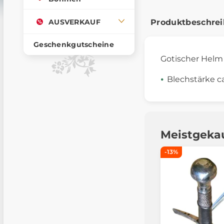
AUSVERKAUF
Produktbeschre
Geschenkgutscheine
Gotischer Helm
Blechstärke c
Meistgeka
-13%