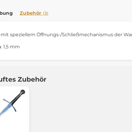
ibung
Zubehör
(3)
 mit speziellem Öffnungs-/Schließmechanismus der W
a. 1,5 mm
uftes Zubehör