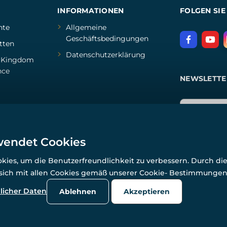
INFORMATIONEN
FOLGEN SIE
hte
Allgemeine
Geschäftsbedingungen
tten
Datenschutzerklärung
d
Kingdom
nce
NEWSLETTE
wendet Cookies
ies, um die Benutzerfreundlichkeit zu verbessern. Durch di
 sich mit allen Cookies gemäß unserer Cookie- Bestimmunge
© Alle Rechte vorbehalten. www.wulflund.de 2007-2026.
Powered by
Simplia.cz
, protected by reCAPTCHA.
licher Daten
Ablehnen
Akzeptieren