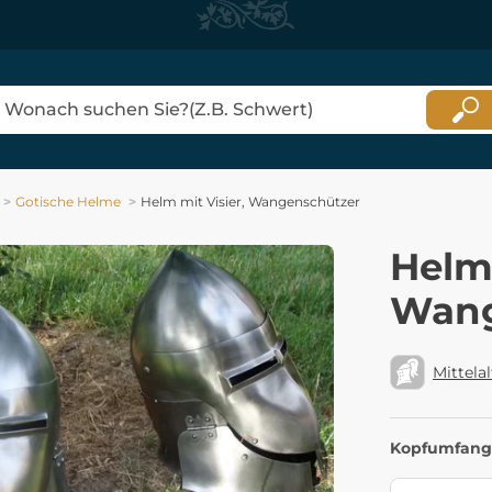
Gotische Helme
Helm mit Visier, Wangenschützer
Helm 
Wang
Mittelal
Kopfumfang