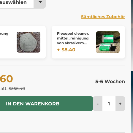
Sämtliches Zubehör
rung
Flexopol cleaner,
mittel, reinigung
von abrasivem
gummi - mittel
+ $8.40
.60
5-6 Wochen
batt:
$356.40
-
+
IN DEN WARENKORB