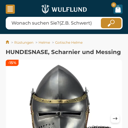
0
Rüstungen
Helme
Gotische Helme
HUNDESNASE, Scharnier und Messing
-15%