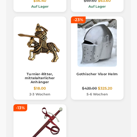
$56.40
$69.60
$63.60
Auf Lager
Auf Lager
-23%
Turnier-Ritter,
Gothischer Visor Helm
mittelalterlicher
Anhänger
$18.00
$420.00
$325.20
2-3 Wochen
5-6 Wochen
-13%