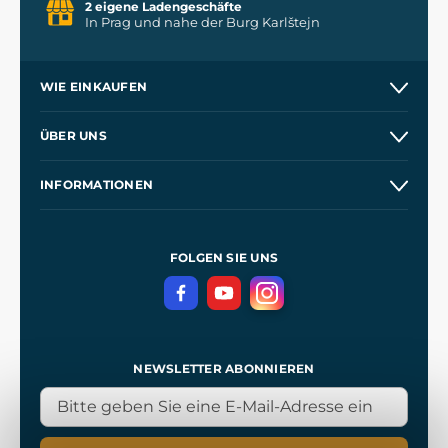
2 eigene Ladengeschäfte
In Prag und nahe der Burg Karlštejn
WIE EINKAUFEN
Versand und Zahlung
ÜBER UNS
Großhandel
Unsere Geschichte
INFORMATIONEN
Kontakt
Unsere Werkstätten
Allgemeine Geschäftsbedingungen
Referenzen
und
Kingdom Come: Deliverance
Datenschutzerklärung
FOLGEN SIE UNS
NEWSLETTER ABONNIEREN