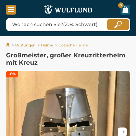
0
Rüstungen
Helme
Gotische Helme
Großmeister, großer Kreuzritterhelm
mit Kreuz
-8%