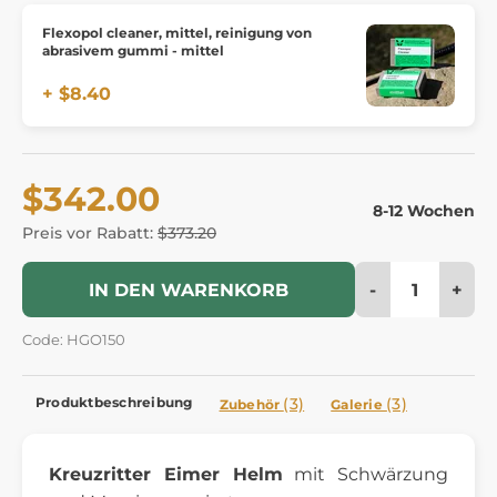
Flexopol cleaner, mittel, reinigung von
abrasivem gummi - mittel
+ $8.40
$342.00
8-12 Wochen
Preis vor Rabatt:
$373.20
-
+
IN DEN WARENKORB
Code: HGO150
Produktbeschreibung
(3)
(3)
Zubehör
Galerie
Kreuzritter Eimer Helm
mit Schwärzung