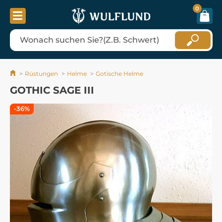
0
Rüstungen
Helme
Gotische Helme
GOTHIC SAGE III
-36%