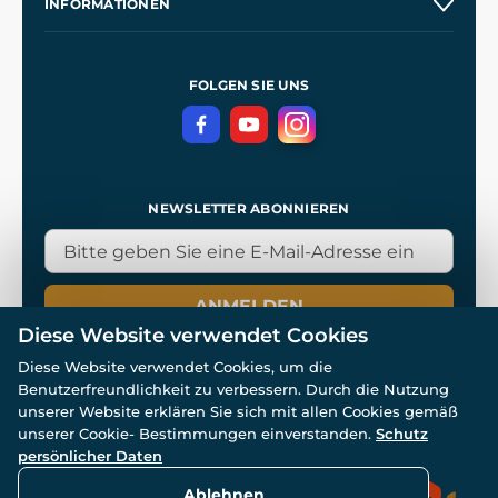
INFORMATIONEN
Kontakt
Unsere Werkstätten
Allgemeine Geschäftsbedingungen
Referenzen
und
Kingdom Come: Deliverance
Datenschutzerklärung
FOLGEN SIE UNS
NEWSLETTER ABONNIEREN
ANMELDEN
Diese Website verwendet Cookies
Diese Website verwendet Cookies, um die
Benutzerfreundlichkeit zu verbessern. Durch die Nutzung
unserer Website erklären Sie sich mit allen Cookies gemäß
unserer Cookie- Bestimmungen einverstanden.
Schutz
© Alle Rechte vorbehalten. www.wulflund.de 2007-2026.
persönlicher Daten
Powered by
Simplia.cz
, protected by reCAPTCHA.
Ablehnen