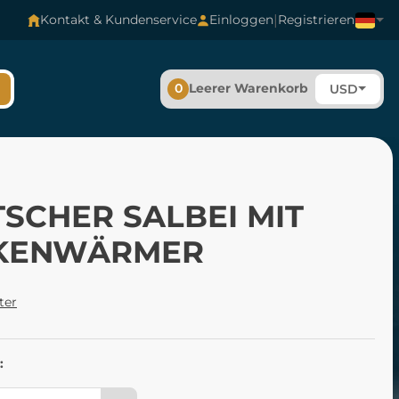
|
Kontakt & Kundenservice
Einloggen
Registrieren
0
Leerer Warenkorb
USD
SCHER SALBEI MIT
KENWÄRMER
ter
: