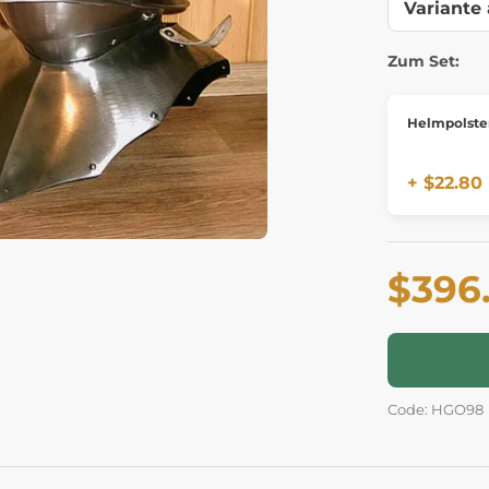
Zum Set:
Helmpolste
+ $22.80
$396
Code: HGO98