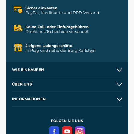
Sicher einkaufen
PayPal, Kreditkarte und DPD-Versand
Keine Zoll- oder Einfuhrgebühren
Direkt aus Tschechien versendet
2 eigene Ladengeschäfte
In Prag und nahe der Burg Karlštejn
WIE EINKAUFEN
Versand und Zahlung
ÜBER UNS
Großhandel
Unsere Geschichte
INFORMATIONEN
Kontakt
Unsere Werkstätten
Allgemeine Geschäftsbedingungen
Referenzen
und
Kingdom Come: Deliverance
Datenschutzerklärung
FOLGEN SIE UNS