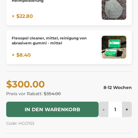
Helmpolsterung
+ $22.80
Flexopol cleaner, mittel, reinigung von
abrasivem gummi - mittel
+ $8.40
$300.00
8-12 Wochen
Preis vor Rabatt:
$354.00
-
+
IN DEN WARENKORB
Code: HGO153