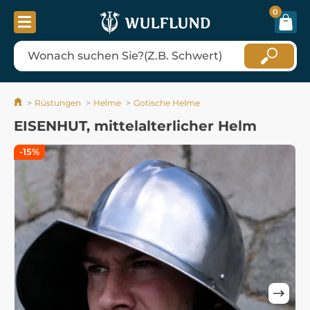
0
Rüstungen
Helme
Gotische Helme
EISENHUT, mittelalterlicher Helm
-15%