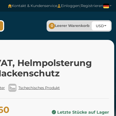
|
Kontakt & Kundenservice
Einloggen
Registrieren
0
Leerer Warenkorb
USD
AT, Helmpolsterung
Nackenschutz
ter
Tschechisches Produkt
60
Letzte Stücke auf Lager