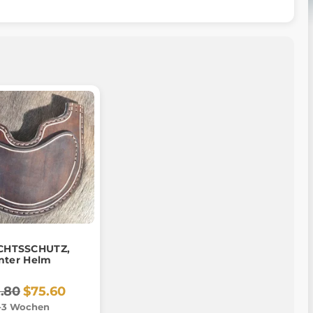
CHTSSCHUTZ,
nter Helm
2.80
$75.60
-3 Wochen