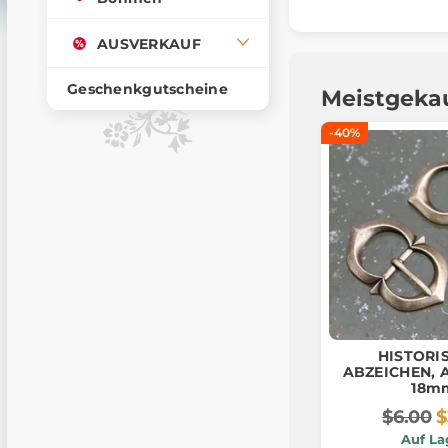
AUSVERKAUF
Geschenkgutscheine
Meistgeka
-40%
HISTORI
ABZEICHEN, A
18m
$6.00
$
Auf La