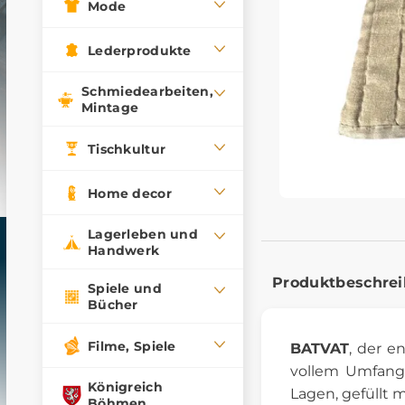
Mode
Lederprodukte
Schmiedearbeiten,
Mintage
Tischkultur
Home decor
Lagerleben und
Handwerk
Produktbeschre
Spiele und
Bücher
Filme, Spiele
BATVAT
, der e
vollem Umfang 
Königreich
Lagen, gefüllt 
Böhmen