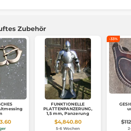
uftes Zubehör
-33%
SCHES
FUNKTIONELLE
GESI
ltmessing
PLATTENPANZERUNG,
u
m
1,5 mm, Panzerung
3.60
$4,840.80
$11
ger
5-6 Wochen
2