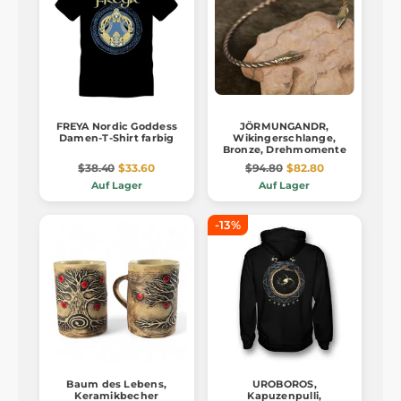
FREYA Nordic Goddess
JÖRMUNGANDR,
Damen-T-Shirt farbig
Wikingerschlange,
Bronze, Drehmomente
$38.40
$33.60
$94.80
$82.80
Auf Lager
Auf Lager
-13%
Baum des Lebens,
UROBOROS,
Keramikbecher
Kapuzenpulli,