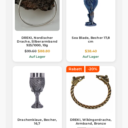
DREKI, Nordischer
Sea Blade, Becher 17,8
Drache, Silberarmband
cm
925/1000, 10g
$99.60
$88.80
$38.40
Auf Lager
Auf Lager
Rabatt
-20%
Drachenklaue, Becher,
DREKI, Wikingerdrache,
16,7
Armband, Bronze