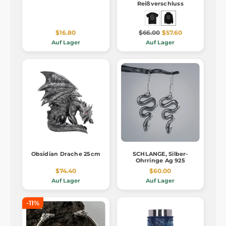
Reißverschluss
$16.80
$66.00
$57.60
Auf Lager
Auf Lager
Obsidian Drache 25cm
SCHLANGE, Silber-
Ohrringe Ag 925
$74.40
$60.00
Auf Lager
Auf Lager
-11%