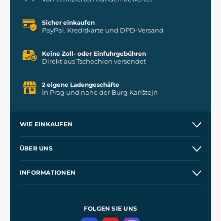
Sicher einkaufen
PayPal, Kreditkarte und DPD-Versand
Keine Zoll- oder Einfuhrgebühren
Direkt aus Tschechien versendet
2 eigene Ladengeschäfte
In Prag und nahe der Burg Karlštejn
WIE EINKAUFEN
Versand und Zahlung
ÜBER UNS
Großhandel
Unsere Geschichte
INFORMATIONEN
Kontakt
Unsere Werkstätten
Allgemeine Geschäftsbedingungen
Referenzen
und
Kingdom Come: Deliverance
Datenschutzerklärung
FOLGEN SIE UNS