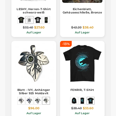
LESHY, Herren-T-Shirt
Eichenblatt,
schwarz-weiß
Gehäuseschließe, Bronze
$32.40
$27.60
$43.20
$38.40
Auf Lager
Auf Lager
-13%
Blatt - IVY, Anhänger
FENRIR, T-Shirt
Silber 925 Moldavit
$96.00
$38.40
$33.60
Auf Lager
Auf Lager