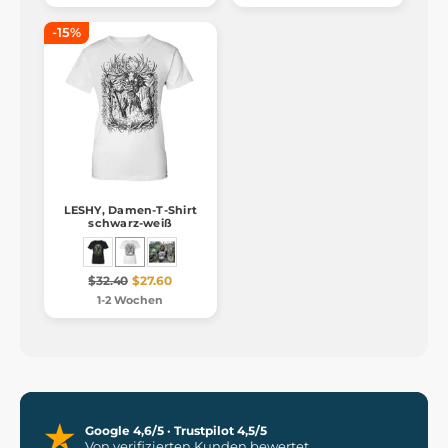
-15%
LESHY, Damen-T-Shirt
schwarz-weiß
$32.40
$27.60
1-2 Wochen
Google 4,6/5 · Trustpilot 4,5/5
Von verifizierten Kunden bewertet