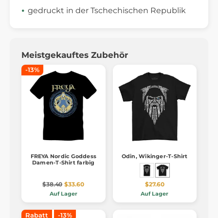
gedruckt in der Tschechischen Republik
Meistgekauftes Zubehör
-13%
FREYA Nordic Goddess
Odin, Wikinger-T-Shirt
Damen-T-Shirt farbig
$38.40
$33.60
$27.60
Auf Lager
Auf Lager
Rabatt
-13%