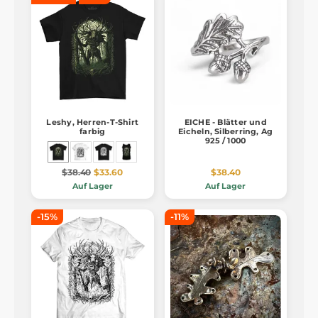
Leshy, Herren-T-Shirt
EICHE - Blätter und
farbig
Eicheln, Silberring, Ag
925 / 1000
$38.40
$33.60
$38.40
Auf Lager
Auf Lager
-15%
-11%