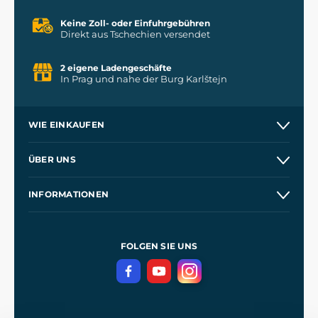
Keine Zoll- oder Einfuhrgebühren
Direkt aus Tschechien versendet
2 eigene Ladengeschäfte
In Prag und nahe der Burg Karlštejn
WIE EINKAUFEN
Versand und Zahlung
ÜBER UNS
Großhandel
Unsere Geschichte
INFORMATIONEN
Kontakt
Unsere Werkstätten
Allgemeine Geschäftsbedingungen
Referenzen
und
Kingdom Come: Deliverance
Datenschutzerklärung
FOLGEN SIE UNS