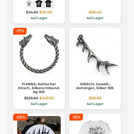
$34.80
$30.00
$56.40
Auf Lager
Auf Lager
-17%
FIANNA, Keltischer
HIRSCH, Geweih,
Hirsch, Silberarmband,
Anhänger, Silber 925
Ag 925
$538.80
$447.60
$58.80
Auf Lager
Auf Lager
-25%
-15%