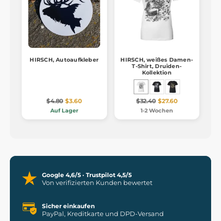
HIRSCH, Autoaufkleber
HIRSCH, weißes Damen-
T-Shirt, Druiden-
Kollektion
$4.80
$3.60
$32.40
$27.60
Auf Lager
1-2 Wochen
Google 4,6/5 · Trustpilot 4,5/5
Von verifizierten Kunden bewertet
Sicher einkaufen
PayPal, Kreditkarte und DPD-Versand