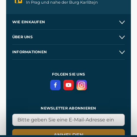
In Prag und nahe der Burg Karlštejn
WIE EINKAUFEN
Versand und Zahlung
ÜBER UNS
Großhandel
Unsere Geschichte
INFORMATIONEN
Kontakt
Unsere Werkstätten
Allgemeine Geschäftsbedingungen
Referenzen
und
Kingdom Come: Deliverance
Datenschutzerklärung
FOLGEN SIE UNS
NEWSLETTER ABONNIEREN
ANMELDEN