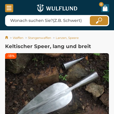
0
Waffen
Stangenwaffen
Lanzen, Speere
Keltischer Speer, lang und breit
-13%