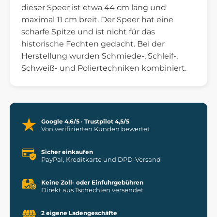
dieser Speer ist etwa 44 cm lang und
maximal 11 cm breit. Der Speer hat eine
scharfe Spitze und ist nicht für das
historische Fechten gedacht. Bei der
Herstellung wurden Schmiede-, Schleif-,
Schweiß- und Poliertechniken kombiniert.
Google 4,6/5 · Trustpilot 4,5/5
Von verifizierten Kunden bewertet
Sicher einkaufen
PayPal, Kreditkarte und DPD-Versand
Keine Zoll- oder Einfuhrgebühren
Direkt aus Tschechien versendet
2 eigene Ladengeschäfte