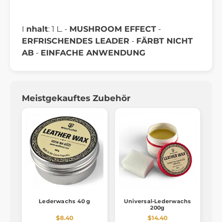
I
nhalt
: 1 L. -
MUSHROOM EFFECT
-
ERFRISCHENDES LEADER
-
FÄRBT NICHT
AB
-
EINFACHE ANWENDUNG
Meistgekauftes Zubehör
Lederwachs 40 g
Universal-Lederwachs
200g
$8.40
$14.40