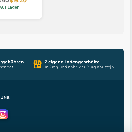
.40
$19.20
Auf Lager
uhrgebühren
2 eigene Ladengeschäfte
rsendet
In Prag und nahe der Burg Karlštejn
 UNS