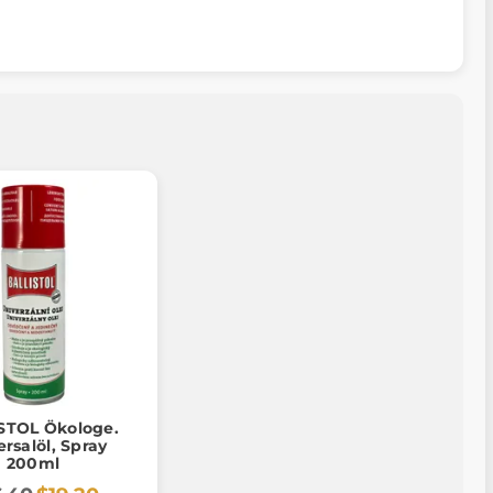
STOL Ökologe.
rsalöl, Spray
200ml