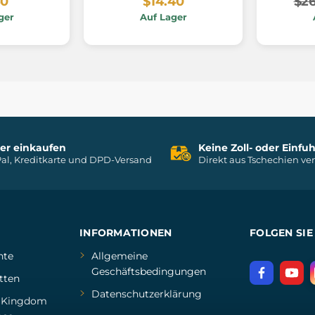
40
$14.40
$26
ger
Auf Lager
her einkaufen
Keine Zoll- oder Einf
al, Kreditkarte und DPD-Versand
Direkt aus Tschechien ve
INFORMATIONEN
FOLGEN SIE
hte
Allgemeine
Geschäftsbedingungen
tten
Datenschutzerklärung
d
Kingdom