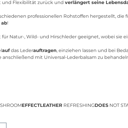
 und Flexibilität zurück und
verlängert seine Lebensd
rschiedenen professionellen Rohstoffen hergestellt, die 
t ab
!
t für Natur-, Wild- und Hirschleder geeignet, wobei sie 
l
auf
das Leder
auftragen
, einziehen lassen und bei Bed
e anschließend mit Universal-Lederbalsam zu behandeln
 MUSHROOM
EFFECT
LEATHER
REFRESHING
DOES
NOT ST