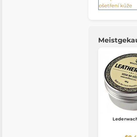
Meistgeka
Lederwach