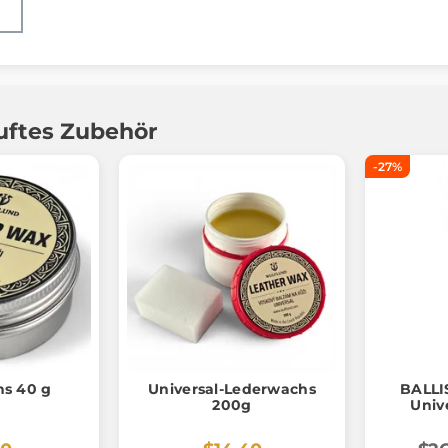
uftes Zubehör
-27%
s 40 g
Universal-Lederwachs
BALLI
200g
Unive