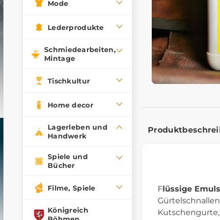
Mode
Lederprodukte
Schmiedearbeiten,
Mintage
Tischkultur
Home decor
Lagerleben und
Produktbeschre
Handwerk
Spiele und
Bücher
Filme, Spiele
F
lüssige Emuls
Gürtelschnallen
Königreich
Kutschengurte, 
Böhmen