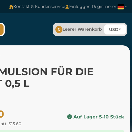
|
Kontakt & Kundenservice
Einloggen
Registrieren
0
Leerer Warenkorb
USD
L
MULSION FÜR DIE
 0,5 L
0
Auf Lager 5-10 Stück
batt:
$15.60