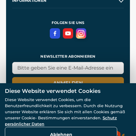
INFORMATIONEN
Kontakt
Unsere Werkstätten
Allgemeine Geschäftsbedingungen
Referenzen
und
Kingdom Come: Deliverance
Datenschutzerklärung
FOLGEN SIE UNS
NEWSLETTER ABONNIEREN
ANMELDEN
Diese Website verwendet Cookies
Diese Website verwendet Cookies, um die
Benutzerfreundlichkeit zu verbessern. Durch die Nutzung
unserer Website erklären Sie sich mit allen Cookies gemäß
unserer Cookie- Bestimmungen einverstanden.
Schutz
© Alle Rechte vorbehalten. www.wulflund.de 2007-2026.
Powered by
Simplia.cz
, protected by reCAPTCHA.
persönlicher Daten
Ablehnen