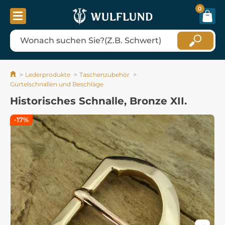
0
Lederprodukte
Taschenzubehör
Gürtelschnallen und Beschläge
Historisches Schnalle, Bronze XII.
-17%