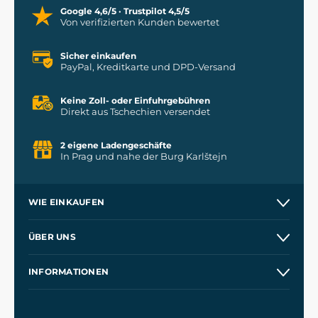
Google 4,6/5 · Trustpilot 4,5/5
Von verifizierten Kunden bewertet
Sicher einkaufen
PayPal, Kreditkarte und DPD-Versand
Keine Zoll- oder Einfuhrgebühren
Direkt aus Tschechien versendet
2 eigene Ladengeschäfte
In Prag und nahe der Burg Karlštejn
WIE EINKAUFEN
Versand und Zahlung
ÜBER UNS
Großhandel
Unsere Geschichte
INFORMATIONEN
Kontakt
Unsere Werkstätten
Allgemeine Geschäftsbedingungen
Referenzen
und
Kingdom Come: Deliverance