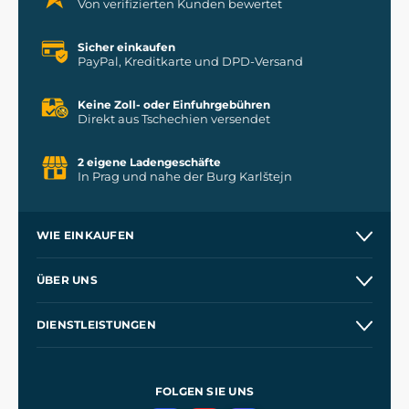
Von verifizierten Kunden bewertet
Sicher einkaufen
PayPal, Kreditkarte und DPD-Versand
Keine Zoll- oder Einfuhrgebühren
Direkt aus Tschechien versendet
2 eigene Ladengeschäfte
In Prag und nahe der Burg Karlštejn
WIE EINKAUFEN
Kontakt
ÜBER UNS
Etsy Shop
Unsere Geschichte
DIENSTLEISTUNGEN
Großhandel
Unsere Werkstätten
Versand und Zahlung
Referenzen
und
Kingdom Come: Deliverance
Geschäftsbedingungen
FOLGEN SIE UNS