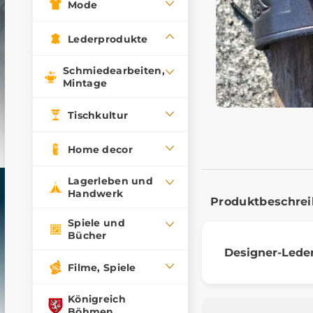
Mode
Lederprodukte
Schmiedearbeiten,
Mintage
Tischkultur
Home decor
Lagerleben und
Handwerk
Produktbeschre
Spiele und
Bücher
Designer-Led
Filme, Spiele
Königreich
Böhmen