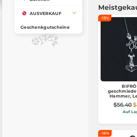
Meistgeka
AUSVERKAUF
-13%
Geschenkgutscheine
BIFRÖ
geschmiedet
Hammer, Le
$56.40
$
Auf La
-16%