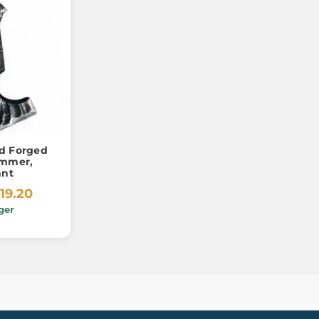
d Forged
ammer,
ant
19.20
ger