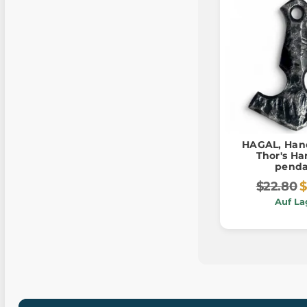
HAGAL, Han
Thor's H
pend
$22.80
$
Auf La