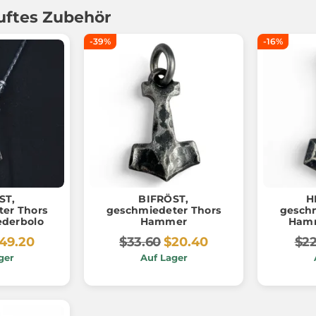
uftes Zubehör
-39%
-16%
ST,
BIFRÖST,
H
er Thors
geschmiedeter Thors
gesch
derbolo
Hammer
Hamm
49.20
$33.60
$20.40
$22
ger
Auf Lager