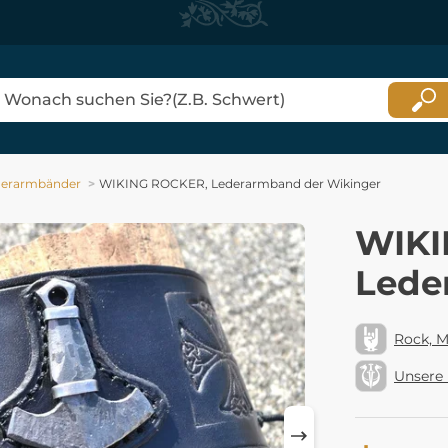
derarmbänder
WIKING ROCKER, Lederarmband der Wikinger
WIKI
Lede
Rock, M
Unsere