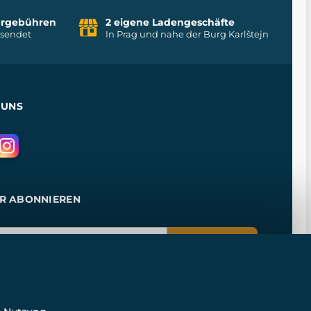
uhrgebühren
2 eigene Ladengeschäfte
rsendet
In Prag und nahe der Burg Karlštejn
 UNS
R ABONNIEREN
ANMELDEN