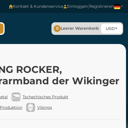
|
Kontakt & Kundenservice
Einloggen
Registrieren
0
Leerer Warenkorb
USD
NG ROCKER,
rarmband der Wikinger
etal
Tschechisches Produkt
 Produktion
Vikings