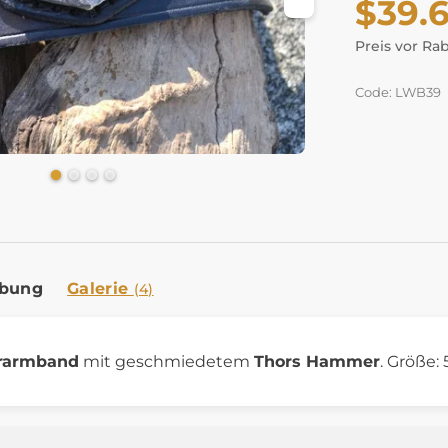
$39.
Preis vor Ra
Code: LWB39
ibung
Galerie
(4)
erarmband
mit geschmiedetem
Thors Hammer
. Größe: 