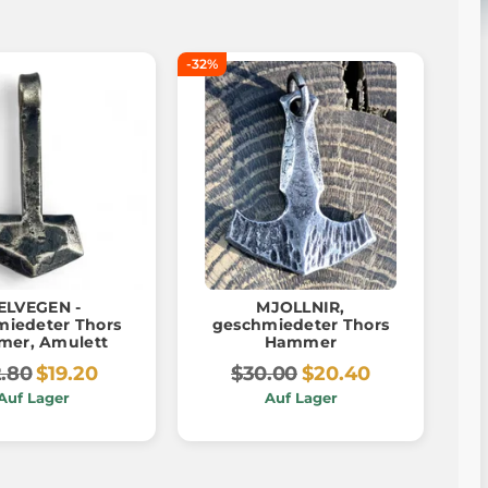
-32%
ELVEGEN -
MJOLLNIR,
miedeter Thors
geschmiedeter Thors
er, Amulett
Hammer
.80
$19.20
$30.00
$20.40
Auf Lager
Auf Lager