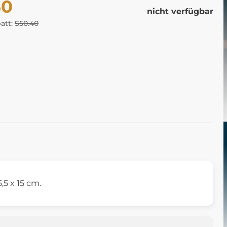
60
nicht verfügbar
batt:
$50.40
5,5 x 15 cm.