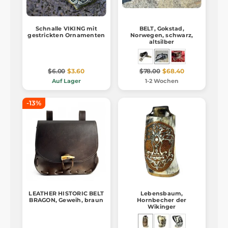
Schnalle VIKING mit
BELT, Gokstad,
gestrickten Ornamenten
Norwegen, schwarz,
altsilber
$6.00
$3.60
$78.00
$68.40
Auf Lager
1-2 Wochen
-13%
LEATHER HISTORIC BELT
Lebensbaum,
BRAGON, Geweih, braun
Hornbecher der
Wikinger