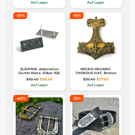
Auf Lager
Auf Lager
-10%
-15%
SLEIPNIR, dekorative
NECRO-ORGANIC
Gürtel-Niete, Silber 925
THOROUS HAT, Bronze
$62.40
$56.40
$32.40
$27.60
Auf Lager
Auf Lager
-40%
-12%