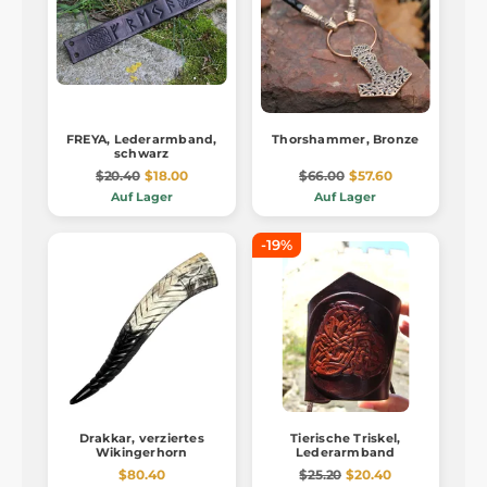
FREYA, Lederarmband,
Thorshammer, Bronze
schwarz
$20.40
$18.00
$66.00
$57.60
Auf Lager
Auf Lager
-19%
Drakkar, verziertes
Tierische Triskel,
Wikingerhorn
Lederarmband
$80.40
$25.20
$20.40