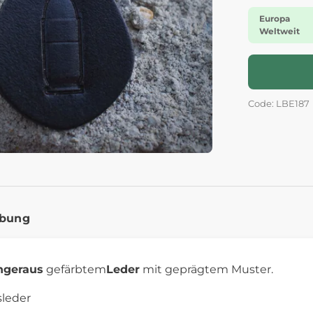
Europa
Weltweit
Code: LBE187
ibung
nger
aus
gefärbtem
Leder
mit geprägtem Muster.
sleder