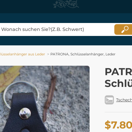
lüsselanhänger aus Leder
PATRONA, Schlüsselanhänger, Leder
PATR
Schl
Tschech
$7.8