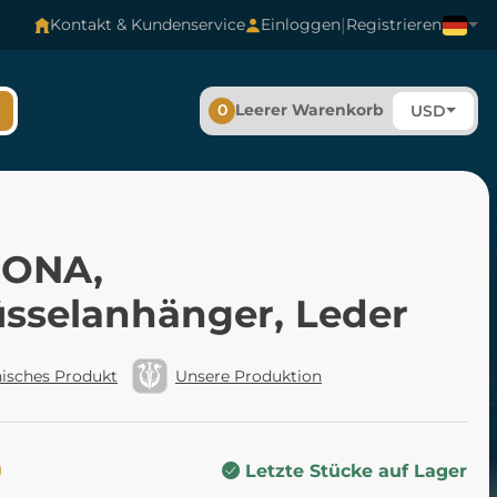
|
Kontakt & Kundenservice
Einloggen
Registrieren
0
Leerer Warenkorb
USD
ONA,
üsselanhänger, Leder
isches Produkt
Unsere Produktion
0
Letzte Stücke auf Lager