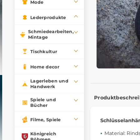
Mode
Lederprodukte
Schmiedearbeiten,
Mintage
Tischkultur
Home decor
Lagerleben und
Handwerk
Produktbeschre
Spiele und
Bücher
Filme, Spiele
Schlüsselanhä
Material: Rind
Königreich
Böhmen