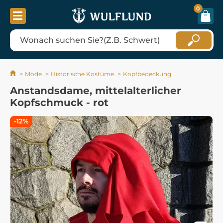
0
Mode
Historische Kostüme
Kopfbedeckung
Anstandsdame, mittelalterlicher
Kopfschmuck - rot
-12%