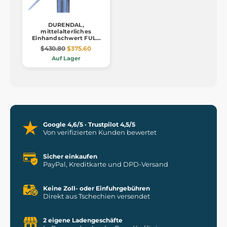
DURENDAL,
mittelalterliches
Einhandschwert FULL
TANG
$430.80
$375.60
Auf Lager
Google 4,6/5 · Trustpilot 4,5/5
Von verifizierten Kunden bewertet
Sicher einkaufen
PayPal, Kreditkarte und DPD-Versand
Keine Zoll- oder Einfuhrgebühren
Direkt aus Tschechien versendet
2 eigene Ladengeschäfte