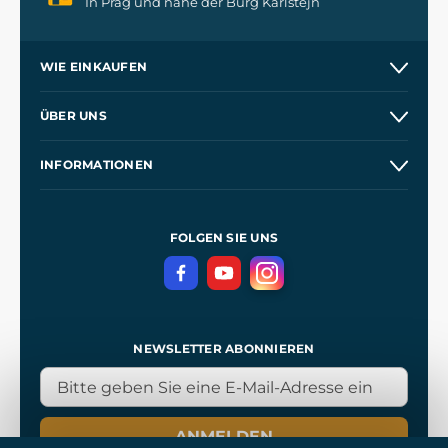
In Prag und nahe der Burg Karlštejn
WIE EINKAUFEN
Versand und Zahlung
ÜBER UNS
Großhandel
Unsere Geschichte
INFORMATIONEN
Kontakt
Unsere Werkstätten
Allgemeine Geschäftsbedingungen
Referenzen
und
Kingdom Come: Deliverance
Datenschutzerklärung
FOLGEN SIE UNS
NEWSLETTER ABONNIEREN
ANMELDEN